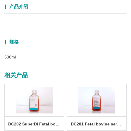
产品介绍
...
规格
500ml
相关产品
DC202 SuperDi Fetal bovine serum
DC201 Fetal bovine serum